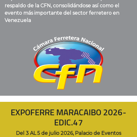
respaldo de la CFN, consolidándose así como el
evento más importante del sector ferretero en
Venezuela
EXPOFERRE MARACAIBO 2026-
EDIC.47
Del 3 AL 5 de julio 2026, Palacio de Eventos